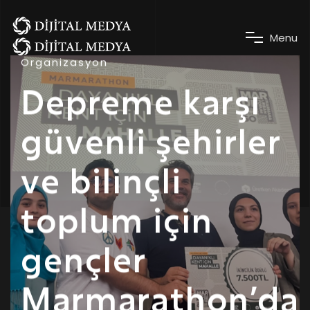
M
e
n
u
Organizasyon
Depreme karşı
güvenli şehirler
ve bilinçli
toplum için
gençler
Marmarathon’da