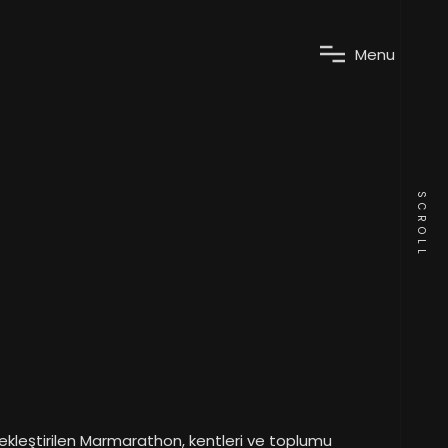
M
e
n
u
SCROLL
ekleştirilen Marmarathon, kentleri ve toplumu