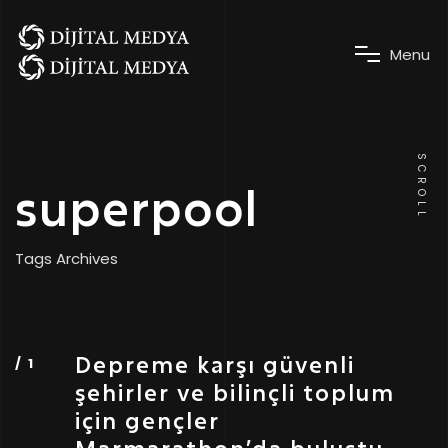
M
e
n
u
SCROLL
superpool
Tags Archives
Depreme karşı güvenli
şehirler ve bilinçli toplum
için gençler